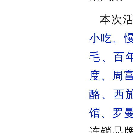
本次
小吃、
毛、百
度、周
酪、西
馆、罗
连锁品