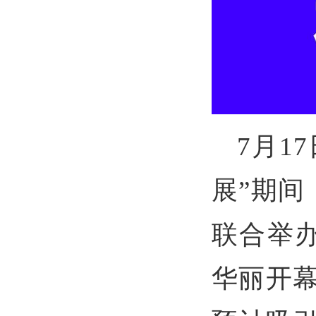
7月1
展”期
联合举
华丽开幕